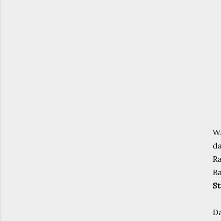
Wa
da
Ra
Ba
S
Da