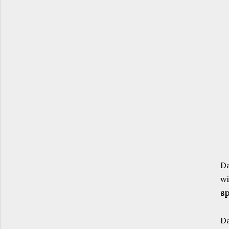
Da
wi
sp
Da