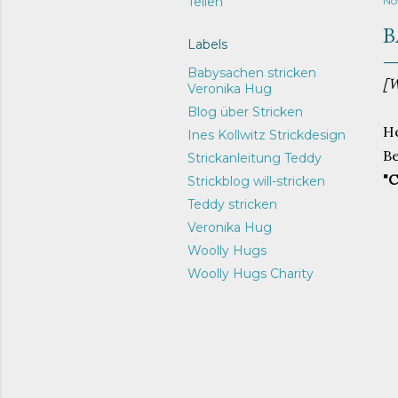
Teilen
No
B
Labels
Babysachen stricken
[W
Veronika Hug
Blog über Stricken
He
Ines Kollwitz Strickdesign
Be
Strickanleitung Teddy
"C
Strickblog will-stricken
Teddy stricken
Veronika Hug
Woolly Hugs
Woolly Hugs Charity