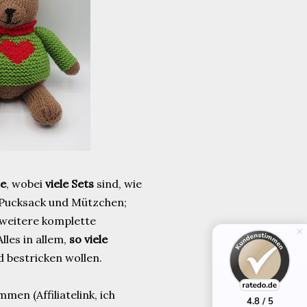
te
, wobei
viele Sets
sind, wie
Pucksack und Mützchen;
weitere komplette
lles in allem,
so viele
d bestricken wollen.
men (Affiliatelink, ich
4.8 / 5