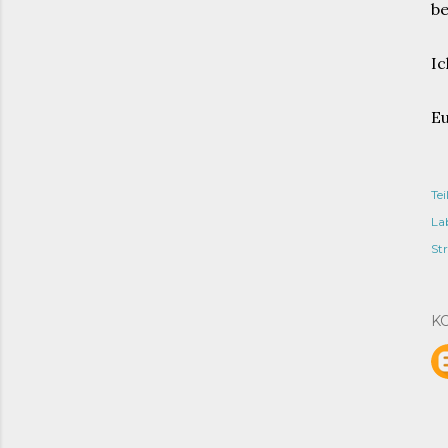
be
Ic
Eu
Tei
Lab
Str
K