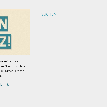
SUCHEN
ckanleitungen,
s. Außerdem stelle ich
rickkursen lernst du
n!
EHR…