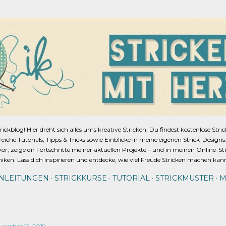
Direkt zum Hauptbereich
blog! Hier dreht sich alles ums kreative Stricken: Du findest kostenlose Stri
lfreiche Tutorials, Tipps & Tricks sowie Einblicke in meine eigenen Strick-Design
or, zeige dir Fortschritte meiner aktuellen Projekte – und in meinen Online-St
niken. Lass dich inspirieren und entdecke, wie viel Freude Stricken machen kan
ANLEITUNGEN
STRICKKURSE
TUTORIAL
STRICKMUSTER
M