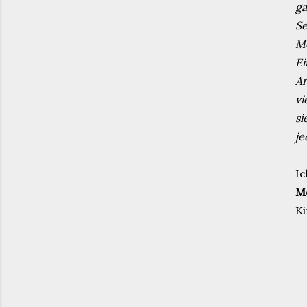
ga
Se
Me
Ei
Ar
vi
si
je
Ic
Mo
Ki