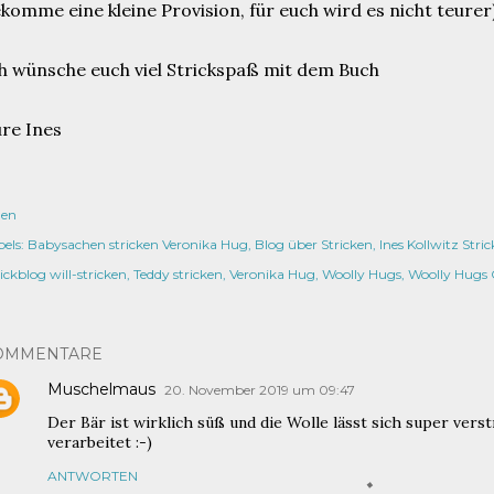
komme eine kleine Provision, für euch wird es nicht teurer)
h wünsche euch viel Strickspaß mit dem Buch
re Ines
len
els:
Babysachen stricken Veronika Hug
Blog über Stricken
Ines Kollwitz Stri
ickblog will-stricken
Teddy stricken
Veronika Hug
Woolly Hugs
Woolly Hugs 
OMMENTARE
Muschelmaus
20. November 2019 um 09:47
Der Bär ist wirklich süß und die Wolle lässt sich super verst
verarbeitet :-)
ANTWORTEN