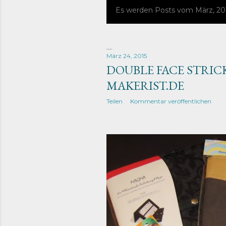
Es werden Posts vom März, 20
P
o
s
März 24, 2015
DOUBLE FACE STRICK
t
MAKERIST.DE
s
Teilen
Kommentar veröffentlichen