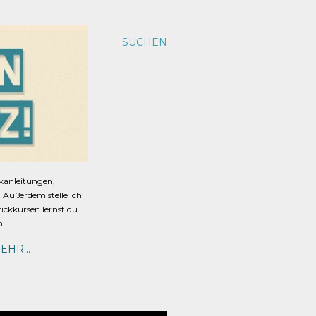
SUCHEN
ckanleitungen,
s. Außerdem stelle ich
rickkursen lernst du
n!
EHR…