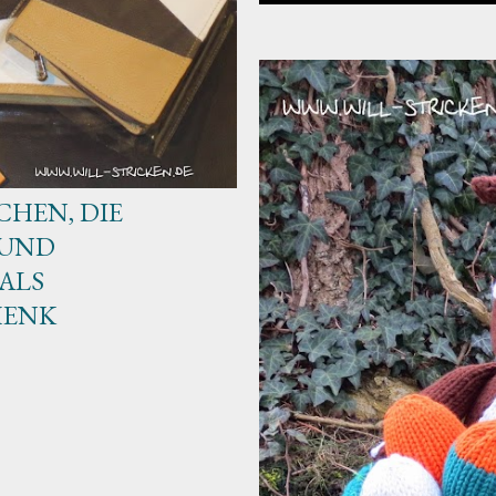
HEN, DIE
 UND
ALS
HENK