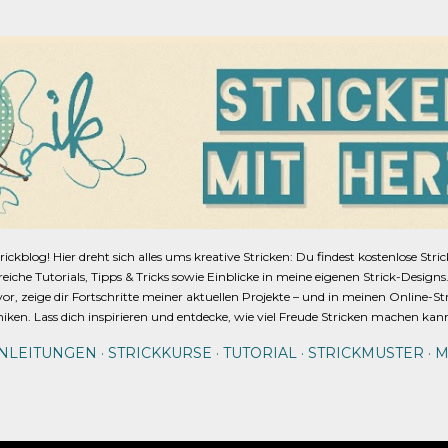
Direkt zum Hauptbereich
blog! Hier dreht sich alles ums kreative Stricken: Du findest kostenlose Stri
lfreiche Tutorials, Tipps & Tricks sowie Einblicke in meine eigenen Strick-Design
or, zeige dir Fortschritte meiner aktuellen Projekte – und in meinen Online-St
niken. Lass dich inspirieren und entdecke, wie viel Freude Stricken machen kan
ANLEITUNGEN
STRICKKURSE
TUTORIAL
STRICKMUSTER
M