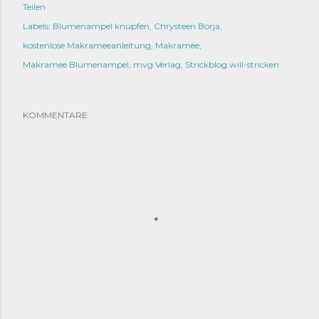
Teilen
Labels:
Blumenampel knüpfen
Chrysteen Borja
kostenlose Makrameeanleitung
Makramee
Makramee Blumenampel
mvg Verlag
Strickblog will-stricken
KOMMENTARE