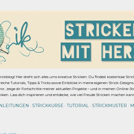
Direkt zum Hauptbereich
blog! Hier dreht sich alles ums kreative Stricken: Du findest kostenlose Stri
lfreiche Tutorials, Tipps & Tricks sowie Einblicke in meine eigenen Strick-Design
or, zeige dir Fortschritte meiner aktuellen Projekte – und in meinen Online-St
niken. Lass dich inspirieren und entdecke, wie viel Freude Stricken machen kan
ANLEITUNGEN
STRICKKURSE
TUTORIAL
STRICKMUSTER
M