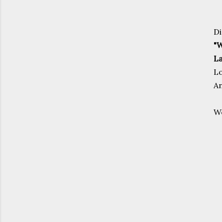
Di
"W
La
Lo
An
Wo