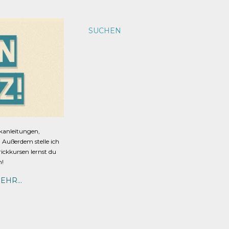
SUCHEN
ckanleitungen,
s. Außerdem stelle ich
rickkursen lernst du
n!
EHR…