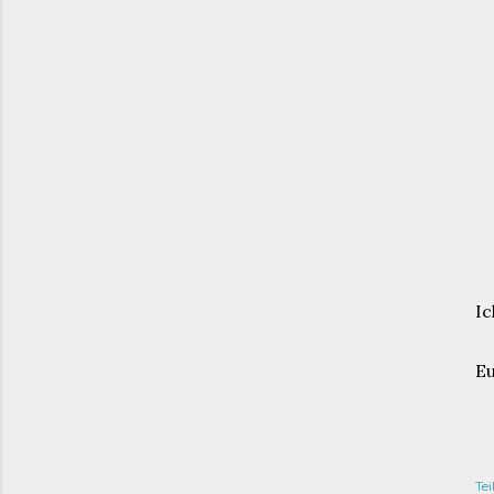
Ic
Eu
Tei