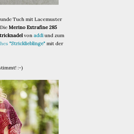
lbrunde Tuch mit Lacemuster
 Die
Merino Extrafine 285
tricknadel
von
addi
und zum
ches
"Stricklieblinge"
mit der
stimmt! :-)