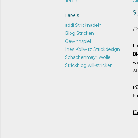
Teilen
Jun
5
Labels
addi Stricknadeln
[W
Blog Stricken
Gewinnspiel
He
Ines Kollwitz Strickdesign
B
Schachenmayr Wolle
wi
Strickblog will-stricken
Al
Fü
ha
He