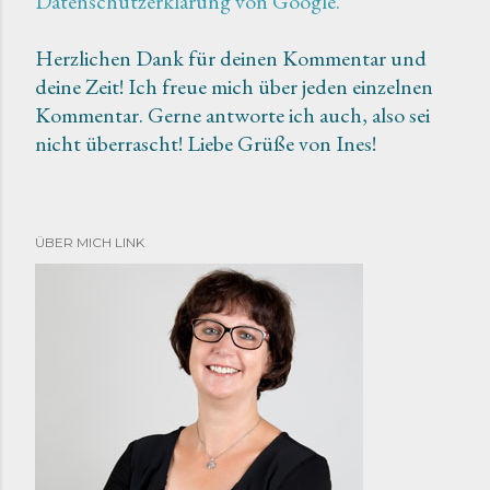
Datenschutzerklärung von Google.
t
a
Herzlichen Dank für deinen Kommentar und
r
deine Zeit! Ich freue mich über jeden einzelnen
v
Kommentar. Gerne antworte ich auch, also sei
e
nicht überrascht! Liebe Grüße von Ines!
r
ö
f
f
ÜBER MICH LINK
e
n
t
l
i
c
h
e
n