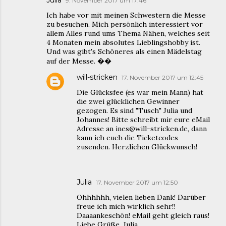
9. November 2017 um 17:46
Ich habe vor mit meinen Schwestern die Messe
zu besuchen. Mich persönlich interessiert vor
allem Alles rund ums Thema Nähen, welches seit
4 Monaten mein absolutes Lieblingshobby ist.
Und was gibt's Schöneres als einen Mädelstag
auf der Messe. ��
will-stricken
17. November 2017 um 12:45
Die Glücksfee (es war mein Mann) hat
die zwei glücklichen Gewinner
gezogen. Es sind "Tusch" Julia und
Johannes! Bitte schreibt mir eure eMail
Adresse an ines@will-stricken.de, dann
kann ich euch die Ticketcodes
zusenden. Herzlichen Glückwunsch!
Julia
17. November 2017 um 12:50
Ohhhhhh, vielen lieben Dank! Darüber
freue ich mich wirklich sehr!!
Daaaankeschön! eMail geht gleich raus!
Liebe Grüße, Julia