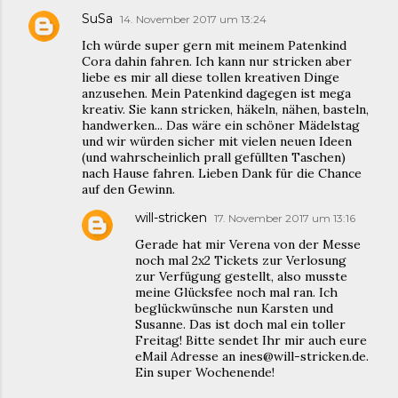
SuSa
14. November 2017 um 13:24
Ich würde super gern mit meinem Patenkind
Cora dahin fahren. Ich kann nur stricken aber
liebe es mir all diese tollen kreativen Dinge
anzusehen. Mein Patenkind dagegen ist mega
kreativ. Sie kann stricken, häkeln, nähen, basteln,
handwerken... Das wäre ein schöner Mädelstag
und wir würden sicher mit vielen neuen Ideen
(und wahrscheinlich prall gefüllten Taschen)
nach Hause fahren. Lieben Dank für die Chance
auf den Gewinn.
will-stricken
17. November 2017 um 13:16
Gerade hat mir Verena von der Messe
noch mal 2x2 Tickets zur Verlosung
zur Verfügung gestellt, also musste
meine Glücksfee noch mal ran. Ich
beglückwünsche nun Karsten und
Susanne. Das ist doch mal ein toller
Freitag! Bitte sendet Ihr mir auch eure
eMail Adresse an ines@will-stricken.de.
Ein super Wochenende!