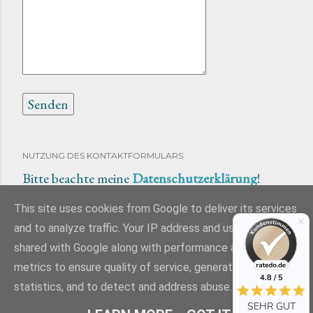
NUTZUNG DES KONTAKTFORMULARS
Bitte beachte meine
Datenschutzerklärung
!
This site uses cookies from Google to deliver its services
and to analyze traffic. Your IP address and user-agent are
shared with Google along with performance and security
Powered by Blogger
metrics to ensure quality of service, generate usage
4.8 / 5
statistics, and to detect and address abuse.
Alle Rechte liegen bei Ines Kollwitz!
abonniere
SEHR GUT