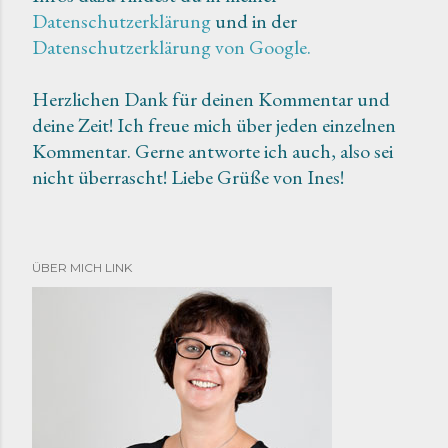
Datenschutzerklärung
und in der
n
Datenschutzerklärung von Google.
t
a
Herzlichen Dank für deinen Kommentar und
r
deine Zeit! Ich freue mich über jeden einzelnen
v
Kommentar. Gerne antworte ich auch, also sei
e
nicht überrascht! Liebe Grüße von Ines!
r
ö
f
f
ÜBER MICH LINK
e
n
t
l
i
c
h