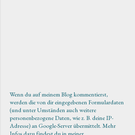
Wenn du auf meinem Blog kommentierst,
werden die von dir eingegebenen Formulardaten
K
(und unter Umständen auch weitere
o
personenbezogene Daten, wie z. B. deine IP-
m
Adresse) an Google-Server übermittelt. Mehr
m
Infos dazu findest du in meiner
e