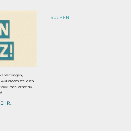
SUCHEN
ckanleitungen,
s. Außerdem stelle ich
rickkursen lernst du
n!
EHR…