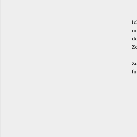
Ic
me
do
Ze
Zu
fi