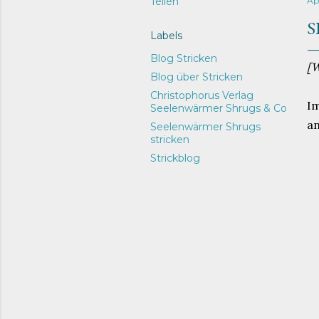
Teilen
Apr
S
Labels
Blog Stricken
[
Blog über Stricken
Christophorus Verlag
Im
Seelenwärmer Shrugs & Co
an
Seelenwärmer Shrugs
stricken
Strickblog