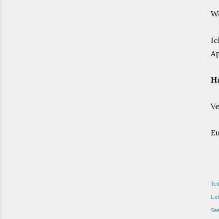
We
Ic
Ap
Ha
Ve
Eu
Tei
Lab
Se