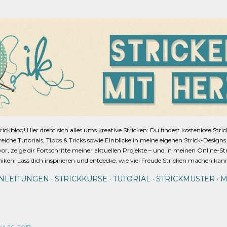
Direkt zum Hauptbereich
blog! Hier dreht sich alles ums kreative Stricken: Du findest kostenlose Stri
lfreiche Tutorials, Tipps & Tricks sowie Einblicke in meine eigenen Strick-Design
or, zeige dir Fortschritte meiner aktuellen Projekte – und in meinen Online-St
niken. Lass dich inspirieren und entdecke, wie viel Freude Stricken machen kan
ANLEITUNGEN
STRICKKURSE
TUTORIAL
STRICKMUSTER
M