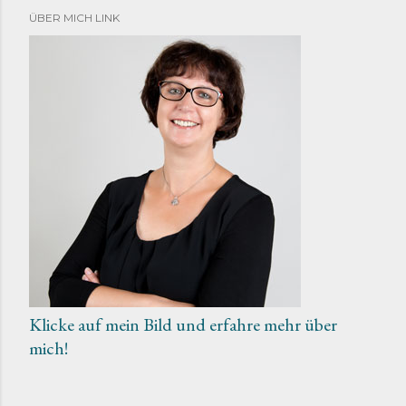
f
ÜBER MICH LINK
e
n
t
l
i
c
h
e
n
Klicke auf mein Bild und erfahre mehr über
mich!