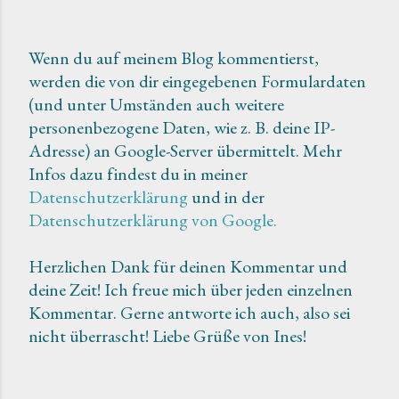
Wenn du auf meinem Blog kommentierst,
werden die von dir eingegebenen Formulardaten
K
(und unter Umständen auch weitere
o
personenbezogene Daten, wie z. B. deine IP-
m
Adresse) an Google-Server übermittelt. Mehr
m
Infos dazu findest du in meiner
e
Datenschutzerklärung
und in der
n
Datenschutzerklärung von Google.
t
a
Herzlichen Dank für deinen Kommentar und
r
deine Zeit! Ich freue mich über jeden einzelnen
v
Kommentar. Gerne antworte ich auch, also sei
e
nicht überrascht! Liebe Grüße von Ines!
r
ö
f